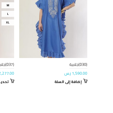
M
L
XL
(D30)جلابية
(D37)جلابية
1,590.00
ر.س
2,277.00
هناك
إضافة إلى السلة
تحديد
العديد
من
الأشكال
المختلفة
لهذا