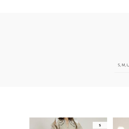
S, M, L
S
S