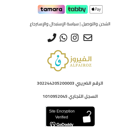
المنتج.
يمكن
اختيار
الخيارات
الشحن والتوصيل
|
سياسة الإستبدال والإسترجاع
على
صفحة
المنتج
الرقم الضريبي 302244205200003
السجل التجاري 1010952045