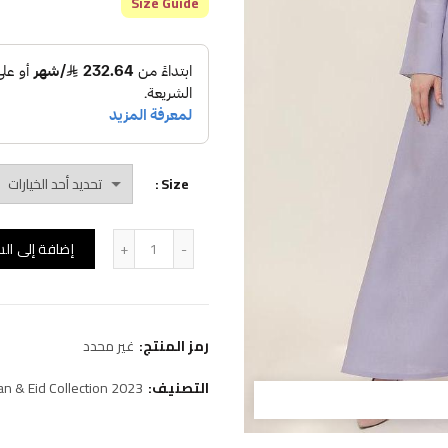
Size Guide
Size
كمية (D32)جلابية
إضافة إلى ال
رمز المنتج:
غير محدد
التصنيف:
n & Eid Collection 2023