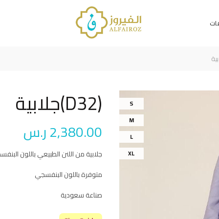
فات
(D32)جلابية
S
M
2,380.00
ر.س
L
XL
جلابية من اللنن الطبيعي باللون الب
متوفرة باللون البنفسجي
صناعة سعودية