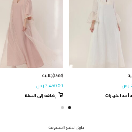
(D38)جلابية
ر.س
2,450.00
ر.س
هناك
 أحد الخيارات
إضافة إلى السلة
العديد
من
الأشكال
المختلفة
طرق الدفع المدعومة
لهذا