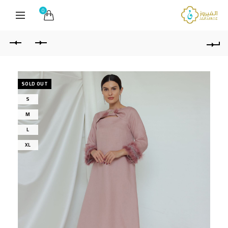
0
SOLD OUT
S
M
L
XL