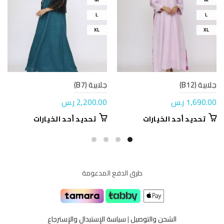
L
L
XL
XL
جلابية (B12)
جلابية (B7)
1,690.00
ر.س
2,200.00
ر.س
هناك
هناك
تحديد أحد الخيارات
تحديد أحد الخيارات
العديد
العديد
من
من
الأشكال
الأشكال
المختلفة
المختلفة
طرق الدفع المدعومة
لهذا
لهذا
المنتج.
المنتج.
يمكن
يمكن
اختيار
اختيار
الخيارات
الخيارات
الشحن والتوصيل
|
سياسة الإستبدال والإسترجاع