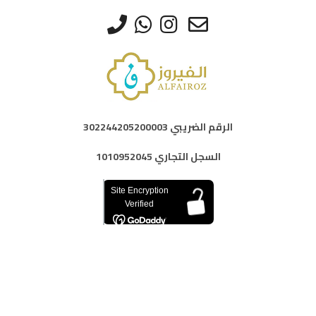
على
على
صفحة
صفحة
المنتج
المنتج
الرقم الضريبي 302244205200003
السجل التجاري 1010952045