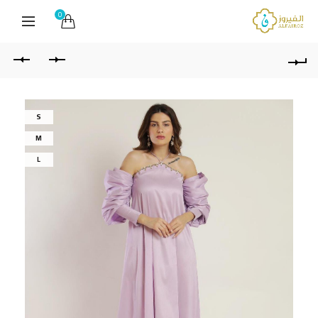
0
S
M
L