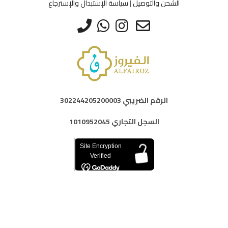
الخيارات
الخيارات
الشحن والتوصيل
|
سياسة الإستبدال والإسترجاع
على
على
صفحة
صفحة
المنتج
المنتج
الرقم الضريبي 302244205200003
السجل التجاري 1010952045