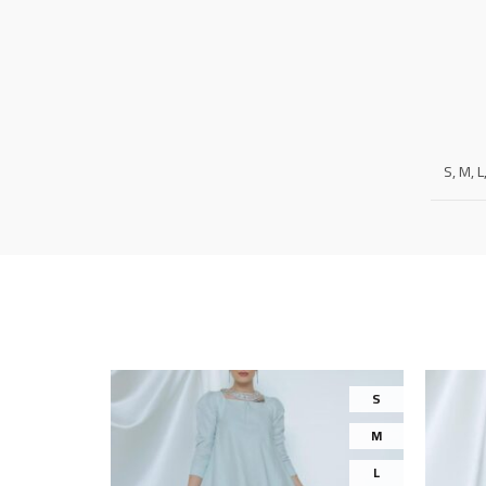
S, M, L
S
S
M
M
L
L