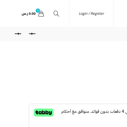
0
Login / Register
0.00
ر.س