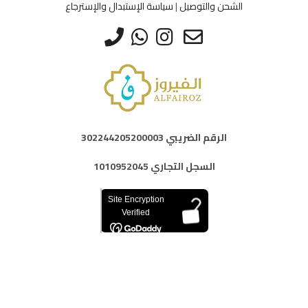
الخيارات
الخيارات
الشحن والتوصيل
|
سياسة الإستبدال والإسترجاع
على
على
صفحة
صفحة
المنتج
المنتج
الرقم الضريبي 302244205200003
السجل التجاري 1010952045