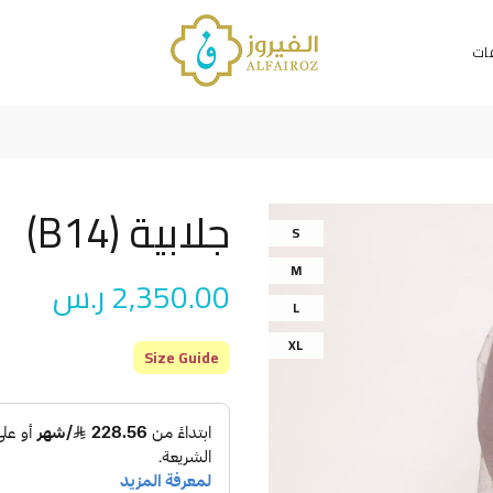
فات
جلابية (B14)
S
M
2,350.00
ر.س
L
XL
Size Guide