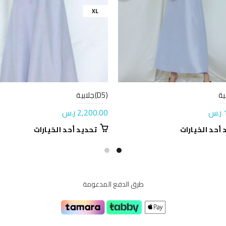
XL
(D5)جلابية
ر.س
2,200.00
ر.س
هناك
هناك
 أحد الخيارات
تحديد أحد الخيارات
العديد
العديد
من
من
الأشكال
الأشكال
المختلفة
المختلفة
طرق الدفع المدعومة
لهذا
لهذا
المنتج.
المنتج.
يمكن
يمكن
اختيار
اختيار