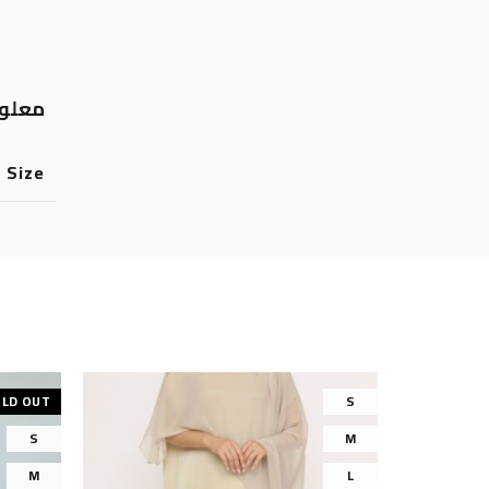
معلوم
Size
LD OUT
S
S
M
M
L